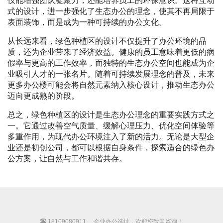
仅能增强团队凝聚力，还能培养员工的环保意识。这种互动
式的设计，进一步强化了生态办公的理念，使其不再局限于
表面装饰，而是成为一种可持续的办公文化。
从长远来看，绿色种植区的设计不仅提升了办公环境的品
质，还为企业带来了经济效益。健康的员工意味着更低的病
假率与更高的工作效率，而独特的生态办公空间也能成为企
业吸引人才的一张名片。随着可持续发展理念的普及，未来
更多办公楼可能会将自然元素纳入核心设计，推动生态办公
迈向更成熟的阶段。
总之，绿色种植区的设计是生态办公理念的重要实践方式之
一。它通过改善空气质量、缓解心理压力、优化空间体验等
多重作用，为现代办公环境注入了新的活力。无论是大型企
业还是初创公司，都可以根据自身条件，探索适合的绿色办
公方案，让自然与工作和谐共存。
18109080911
企业办公选址，欢迎您致电咨询！