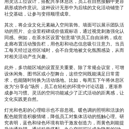
用灵活工位设计，搭配共享休息区，员工在自然接触中更容
易形成协作意识。这种设计无形中为后续的文化活动铺垫了
社交基础，让参与变得顺理成章。
其次，将企业文化元素融入空间装饰。墙面可以展示团队活
动的照片、企业里程碑或价值观标语，通过视觉刺激强化认
同感。例如，在茶水区设置“创意墙”供员工自由涂鸦，或在
走廊布置活动预告栏，用色彩和动态信息吸引注意力。当员
工每天经过这些区域时，会不自觉地被文化氛围感染，从而
对相关活动产生兴趣。
此外，多功能区域的设置至关重要。除了常规会议室，可增
设休闲角、图书区或小型舞台，这些空间既能满足日常需
求，也能随时转换为活动场地。比如，每周五下午将休息区
改为“分享会”场所，员工在轻松的环境中讨论话题，逐渐养
成参与习惯。灵活的空间功能减少了正式活动的距离感，让
文化实践更自然。
灯光和色彩的心理暗示也不容忽视。暖色调的照明和活泼的
配色能营造积极情绪，降低员工对集体活动的抵触心理。研
究表明，蓝色和绿色环境有助于激发创造力，而黄色则能提