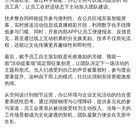
升沟通欲望。通过科学搭配，办公空间可以成为隐形的“动
员工具”，让员工在舒适状态下主动加入团队建设。
技术整合同样能提升参与便利性。在公共区域安装智能屏
幕，实时推送活动信息或直播精彩片段，利用数字化手段降
低参与门槛。同时，开发内部APP让员工便捷报名、反馈意
见，甚至通过线上互动积累积分兑换奖励。技术不仅简化流
程，还能让文化传播更具趣味性和即时性。
最后，赋予员工自主策划权是长效激励的关键。预留一
面“活动提案墙”或定期征集创意，让团队决定下一场活动的
主题和形式。当人们感受到自己的声音被重视时，参与度会
显著提升。这种由下而上的模式，往往比强制安排更能激发
热情。
从空间设计到细节运营，办公环境与企业文化活动的结合需
要系统性思考。通过消除物理与心理障碍，提供多元化的参
与渠道，员工会逐渐从被动接受转为主动投入。当每一天的
工作场景都成为文化渗透的契机，团队凝聚力便会在无形中
生长。