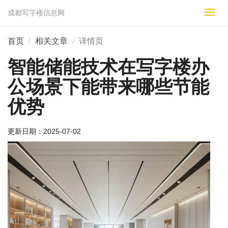
成都写字楼信息网
切
换
导
首页
相关文章
详情页
航
智能储能技术在写字楼办
公场景下能带来哪些节能
优势
更新日期：
2025-07-02