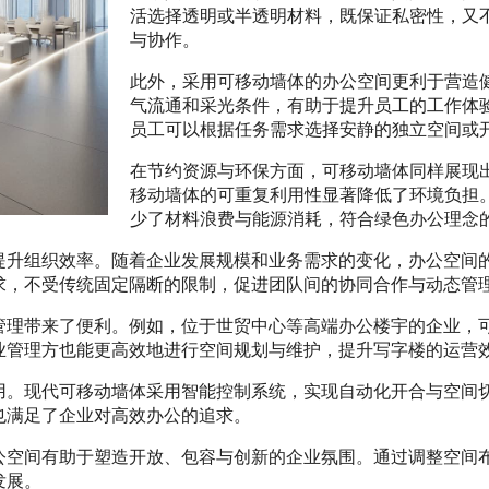
活选择透明或半透明材料，既保证私密性，又
与协作。
此外，采用可移动墙体的办公空间更利于营造
气流通和采光条件，有助于提升员工的工作体
员工可以根据任务需求选择安静的独立空间或
在节约资源与环保方面，可移动墙体同样展现
移动墙体的可重复利用性显著降低了环境负担
少了材料浪费与能源消耗，符合绿色办公理念
提升组织效率。随着企业发展规模和业务需求的变化，办公空间
求，不受传统固定隔断的限制，促进团队间的协同合作与动态管
管理带来了便利。例如，位于世贸中心等高端办公楼宇的企业，
业管理方也能更高效地进行空间规划与维护，提升写字楼的运营
用。现代可移动墙体采用智能控制系统，实现自动化开合与空间
也满足了企业对高效办公的追求。
公空间有助于塑造开放、包容与创新的企业氛围。通过调整空间
发展。