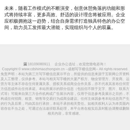
未来，随着工作模式的不断演变，创意休憩角落的功能和形
式将持续丰富，更多高效、舒适的设计理念将被应用。企业
应积极拥抱这一趋势，结合自身需求打造独具特色的办公空
间，助力员工发挥最大潜能，实现组织与个人的双赢。
18109080911
企业办公选址，欢迎您致电咨询！
Copyright © www.cdshimaozhongxin.cn --成都写字楼信息网-- All rights reserved.
免责声明：本站为第三方写字楼信息展示平台，所提供的信息来源于互联网公开资料
及人工整理，仅供参考。本站与相关写字楼的大厦产权方、物业管理方、开发商、运
营方等主体不存在任何隶属关系、授权关系或商业合作关系，亦不代表其发布任何官
方信息或作出任何承诺。本站所展示的部分信息（包括但不限于文字、图片、联系方
式等）可能来自第三方合作机构或广告展示内容，仅用于信息参考及展示之目的，不
构成任何招商、租赁、销售等交易行为或商业建议。任何主体因参考本站信息而产生
的行为及后果，均由其自行承担，本站不承担相关责任。如相关权利人认为本页面内
容存在不当之处，可通过合法途径联系处理，本平台将在核实后及时配合调整或删除
相关内容，非常感谢。