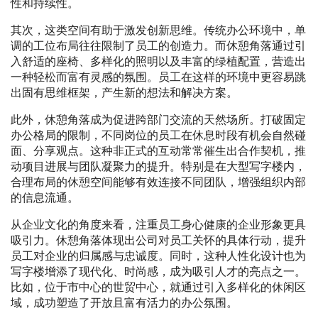
性和持续性。
其次，这类空间有助于激发创新思维。传统办公环境中，单
调的工位布局往往限制了员工的创造力。而休憩角落通过引
入舒适的座椅、多样化的照明以及丰富的绿植配置，营造出
一种轻松而富有灵感的氛围。员工在这样的环境中更容易跳
出固有思维框架，产生新的想法和解决方案。
此外，休憩角落成为促进跨部门交流的天然场所。打破固定
办公格局的限制，不同岗位的员工在休息时段有机会自然碰
面、分享观点。这种非正式的互动常常催生出合作契机，推
动项目进展与团队凝聚力的提升。特别是在大型写字楼内，
合理布局的休憩空间能够有效连接不同团队，增强组织内部
的信息流通。
从企业文化的角度来看，注重员工身心健康的企业形象更具
吸引力。休憩角落体现出公司对员工关怀的具体行动，提升
员工对企业的归属感与忠诚度。同时，这种人性化设计也为
写字楼增添了现代化、时尚感，成为吸引人才的亮点之一。
比如，位于市中心的世贸中心，就通过引入多样化的休闲区
域，成功塑造了开放且富有活力的办公氛围。